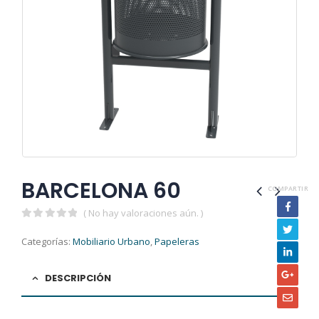
BARCELONA 60
COMPARTIR
( No hay valoraciones aún. )
0
out of 5
Categorías:
Mobiliario Urbano
,
Papeleras
DESCRIPCIÓN