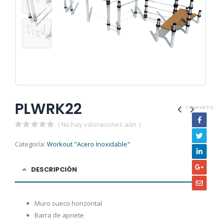
PLWRK22
COMPARTIR
( No hay valoraciones aún. )
0
out of 5
Categoría:
Workout "Acero Inoxidable"
DESCRIPCIÓN
Muro sueco horizontal
Barra de apriete