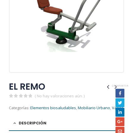
EL REMO
COMPARTIR
( No hay valoraciones aún. )
0
out of 5
Categorías:
Elementos biosaludables
,
Mobiliario Urbano
,
Varios
DESCRIPCIÓN