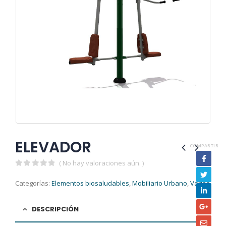
ELEVADOR
COMPARTIR
( No hay valoraciones aún. )
0
out of 5
Categorías:
Elementos biosaludables
,
Mobiliario Urbano
,
Varios
DESCRIPCIÓN