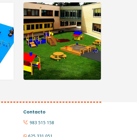
0
out of 5
Contacto
983 515 158
625 331 051