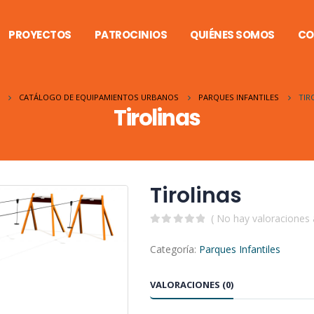
PROYECTOS
PATROCINIOS
QUIÉNES SOMOS
CO
CATÁLOGO DE EQUIPAMIENTOS URBANOS
PARQUES INFANTILES
TIR
Tirolinas
Tirolinas
( No hay valoraciones 
0
out of 5
Categoría:
Parques Infantiles
VALORACIONES (0)