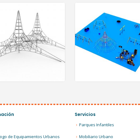
0
out of 5
0
out of 5
mación
Servicios
Parques Infantiles
logo de Equipamientos Urbanos
Mobiliario Urbano