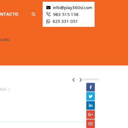
info@play360sl.com
NTACTO
983 515 158
625 331 051
OLINAS
COMPARTIR
aún. )