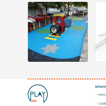
0
out of 5
Infor
Inicio
Catá